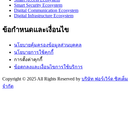
ชั้น 2 อาคารมหาทุนพลาซ่า เลขที่ 888/222-224 ถนนเพลินจิต แข
วงลุมพินี เขตปทุมวัน กรุงเทพฯ 10330
+66 2643 7222
info@forwardsystem.co.th
ติดต่อเรา
ติดตามเราได้ที่