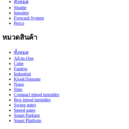
ทั้งหมด
Shuttle
Innodep
Forward System
Perco
หมวดสินค้า
ทั้งหมด
All-in-One
Cube
Fanless
Industrial
Kiosk/Signage
Nano
Slim
Compact tripod turnstiles
Box tripod turnstiles
Swing gates
Speed gates
Smart Parking
Smart Platform