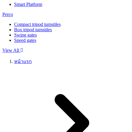
Smart Platform
Perco
Compact tripod turnstiles
Box tripod turnstiles
Swing gates
Speed gates
View All
หน้าแรก